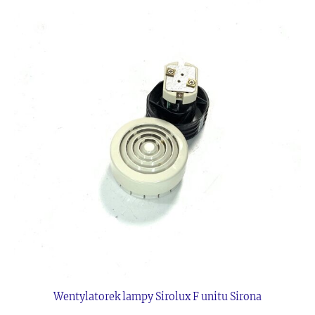
Wentylatorek lampy Sirolux F unitu Sirona