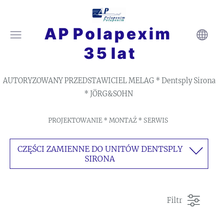
A P P o l a p e x i m
3 5 l a t
AUTORYZOWANY PRZEDSTAWICIEL MELAG * Dentsply Sirona
* JÖRG&SOHN
PROJEKTOWANIE * MONTAŻ * SERWIS
CZĘŚCI ZAMIENNE DO UNITÓW DENTSPLY
SIRONA
Filtr