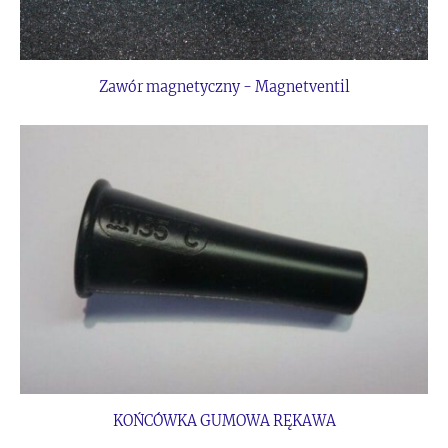
Zawór magnetyczny - Magnetventil
KOŃCÓWKA GUMOWA RĘKAWA