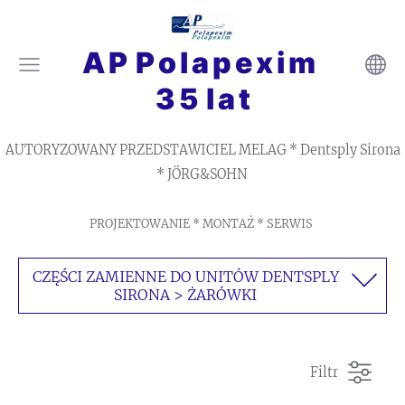
A P P o l a p e x i m
3 5 l a t
AUTORYZOWANY PRZEDSTAWICIEL MELAG * Dentsply Sirona
* JÖRG&SOHN
PROJEKTOWANIE * MONTAŻ * SERWIS
CZĘŚCI ZAMIENNE DO UNITÓW DENTSPLY
SIRONA > ŻARÓWKI
Filtr