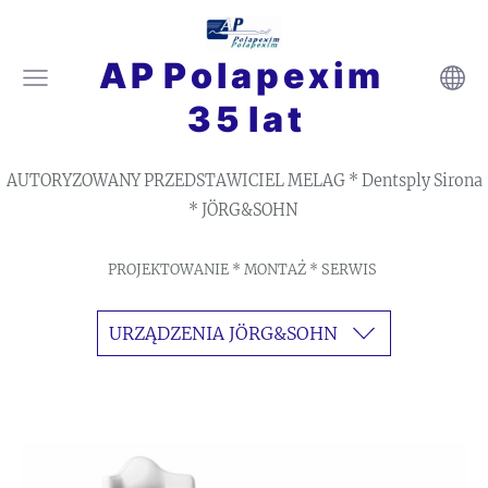
A P P o l a p e x i m
3 5 l a t
AUTORYZOWANY PRZEDSTAWICIEL MELAG * Dentsply Sirona
* JÖRG&SOHN
PROJEKTOWANIE * MONTAŻ * SERWIS
URZĄDZENIA JÖRG&SOHN