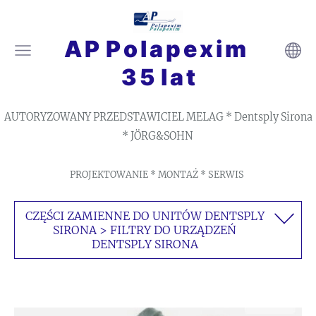
A P P o l a p e x i m
3 5 l a t
AUTORYZOWANY PRZEDSTAWICIEL MELAG * Dentsply Sirona
* JÖRG&SOHN
PROJEKTOWANIE * MONTAŻ * SERWIS
CZĘŚCI ZAMIENNE DO UNITÓW DENTSPLY
SIRONA > FILTRY DO URZĄDZEŃ
DENTSPLY SIRONA